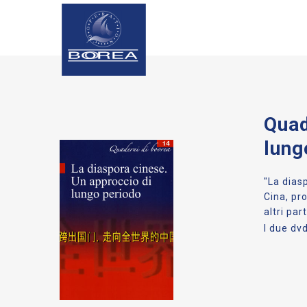
Boorea
Logo
Quad
lung
"La dias
Cina, pr
altri par
I due dvd