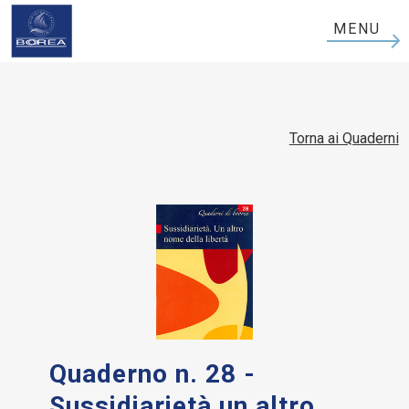
Boorea
MENU
Logo
Torna ai Quaderni
Quaderno n. 28 -
Sussidiarietà un altro